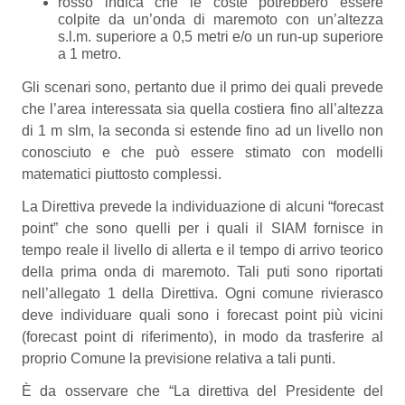
rosso indica che le coste potrebbero essere
colpite da un’onda di maremoto con un’altezza
s.l.m. superiore a 0,5 metri e/o un run-up superiore
a 1 metro.
Gli scenari sono, pertanto due il primo dei quali prevede
che l’area interessata sia quella costiera fino all’altezza
di 1 m slm, la seconda si estende fino ad un livello non
conosciuto e che può essere stimato con modelli
matematici piuttosto complessi.
La Direttiva prevede la individuazione di alcuni “forecast
point” che sono quelli per i quali il SIAM fornisce in
tempo reale il livello di allerta e il tempo di arrivo teorico
della prima onda di maremoto. Tali puti sono riportati
nell’allegato 1 della Direttiva. Ogni comune rivierasco
deve individuare quali sono i forecast point più vicini
(forecast point di riferimento), in modo da trasferire al
proprio Comune la previsione relativa a tali punti.
È da osservare che “La direttiva del Presidente del