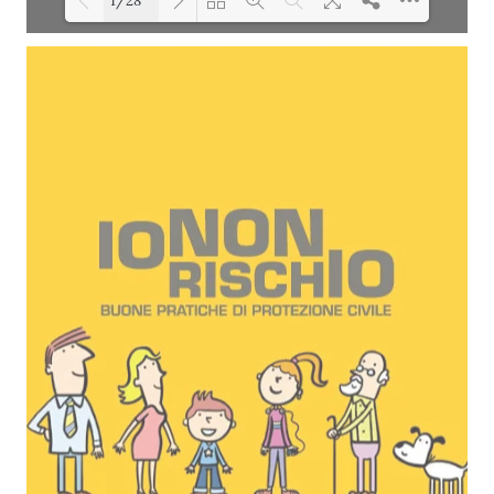
1/28
Please wait while flipbook is
DearFlip: Loading PDF 39% ...
loading. For more related info,
FAQs and issues please refer
to
DearFlip WordPress Flipbook
Plugin Help
documentation.