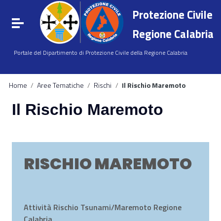
Vai ai contenuti
Protezione Civile
Vai al menu di navigazione
Attiva / disattiva la navigazione
Vai al footer
Regione Calabria
Portale del Dipartimento di Protezione Civile della Regione Calabria
Home
/
Aree Tematiche
/
Rischi
/
Il Rischio Maremoto
Il Rischio Maremoto
RISCHIO MAREMOTO
Attività Rischio Tsunami/Maremoto Regione
Calabria