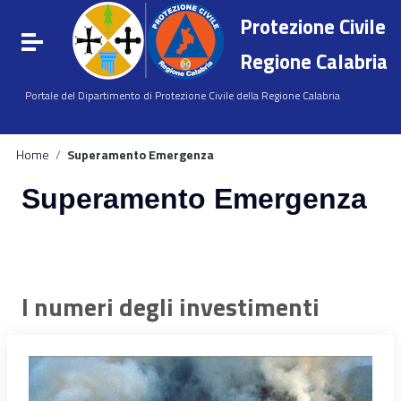
Vai ai contenuti
Protezione Civile
Vai al menu di navigazione
Attiva / disattiva la navigazione
Vai al footer
Regione Calabria
Portale del Dipartimento di Protezione Civile della Regione Calabria
Home
/
Superamento Emergenza
Superamento Emergenza
I numeri degli investimenti