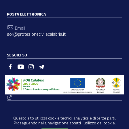
POSTA ELETTRONICA
Email
sor@protezionecivilecalabria.it
SEGUICI SU
Sezione Link Utili
Amministrazione Trasparente
|
Privacy
|
Contatti
| ©
Regione Calabria 2022 |
|
Questo sito utilizza cookie tecnici, analytics e di terze parti.
Proseguendo nella navigazione accetti l’utilizzo dei cookie.