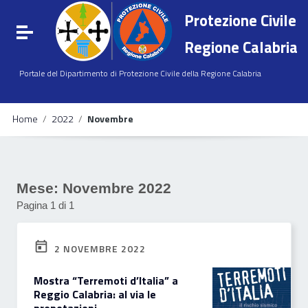
Vai ai contenuti
Protezione Civile
Vai al menu di navigazione
Attiva / disattiva la navigazione
Vai al footer
Regione Calabria
Portale del Dipartimento di Protezione Civile della Regione Calabria
Home
/
2022
/
Novembre
Mese:
Novembre 2022
Pagina 1 di 1
2 NOVEMBRE 2022
Mostra “Terremoti d’Italia” a
Reggio Calabria: al via le