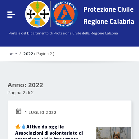
Vai ai contenuti
Protezione Civile
Vai al menu di navigazione
Attiva / disattiva la navigazione
Vai al footer
Regione Calabria
Portale del Dipartimento di Protezione Civile della Regione Calabria
Home
/
2022
( Pagina 2 )
Anno:
2022
Pagina 2 di 2
1 LUGLIO 2022
Attive da oggi le
Associazioni di volontariato di