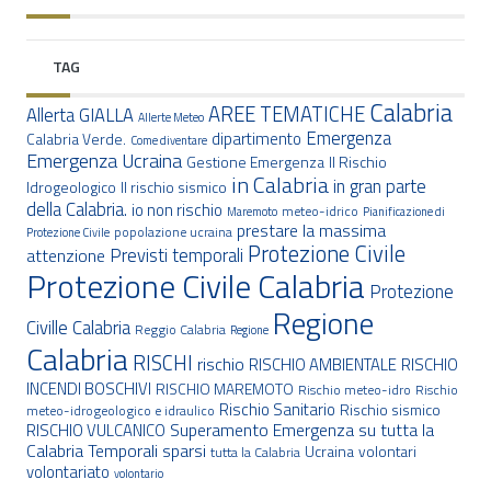
TAG
Calabria
AREE TEMATICHE
Allerta GIALLA
Allerte Meteo
Emergenza
dipartimento
Calabria Verde.
Come diventare
Emergenza Ucraina
Gestione Emergenza
Il Rischio
in Calabria
in gran parte
Idrogeologico
Il rischio sismico
della Calabria.
io non rischio
meteo-idrico
Maremoto
Pianificazione di
prestare la massima
popolazione ucraina
Protezione Civile
Protezione Civile
Previsti temporali
attenzione
Protezione Civile Calabria
Protezione
Regione
Civille Calabria
Reggio Calabria
Regione
Calabria
RISCHI
rischio
RISCHIO AMBIENTALE
RISCHIO
INCENDI BOSCHIVI
RISCHIO MAREMOTO
Rischio meteo-idro
Rischio
Rischio Sanitario
Rischio sismico
meteo-idrogeologico e idraulico
Superamento Emergenza
su tutta la
RISCHIO VULCANICO
Calabria
Temporali sparsi
Ucraina
volontari
tutta la Calabria
volontariato
volontario