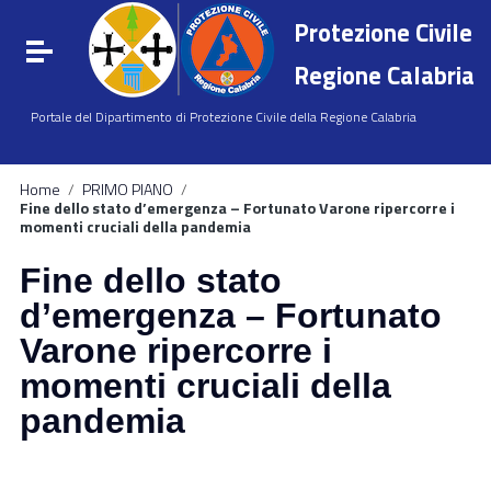
Vai ai contenuti
Protezione Civile
Vai al menu di navigazione
Attiva / disattiva la navigazione
Vai al footer
Regione Calabria
Portale del Dipartimento di Protezione Civile della Regione Calabria
Home
/
PRIMO PIANO
/
Fine dello stato d’emergenza – Fortunato Varone ripercorre i
momenti cruciali della pandemia
Fine dello stato
d’emergenza – Fortunato
Varone ripercorre i
momenti cruciali della
pandemia