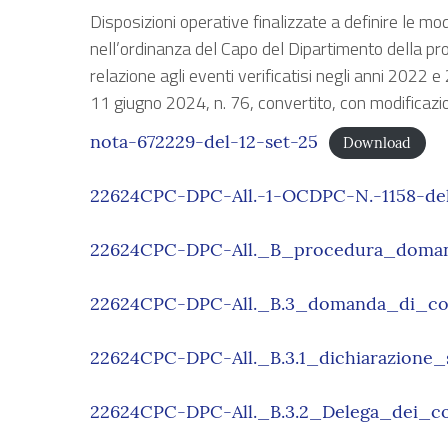
Disposizioni operative finalizzate a definire le m
nell’ordinanza del Capo del Dipartimento della pro
relazione agli eventi verificatisi negli anni 2022 e
11 giugno 2024, n. 76, convertito, con modificazi
nota-672229-del-12-set-25
Download
22624CPC-DPC-All.-1-OCDPC-N.-1158-del
22624CPC-DPC-All._B_procedura_doman
22624CPC-DPC-All._B.3_domanda_di_co
22624CPC-DPC-All._B.3.1_dichiarazione_s
22624CPC-DPC-All._B.3.2_Delega_dei_co