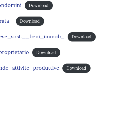
ondomini
Download
rata_
Download
pese_sost.__beni_immob_
Download
roprietario
Download
e_attivite_produttive
Download