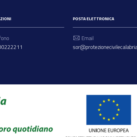
ZIONI
POSTA ELETTRONICA
fono
Email
800222211
sor@protezionecivilecalabria.