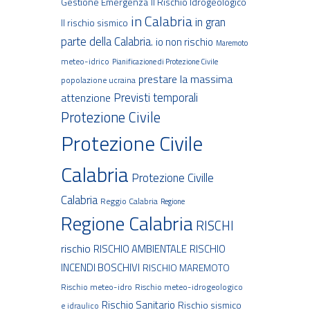
Gestione Emergenza
Il Rischio Idrogeologico
in Calabria
in gran
Il rischio sismico
parte della Calabria.
io non rischio
Maremoto
meteo-idrico
Pianificazione di Protezione Civile
prestare la massima
popolazione ucraina
Previsti temporali
attenzione
Protezione Civile
Protezione Civile
Calabria
Protezione Civille
Calabria
Reggio Calabria
Regione
Regione Calabria
RISCHI
rischio
RISCHIO AMBIENTALE
RISCHIO
INCENDI BOSCHIVI
RISCHIO MAREMOTO
Rischio meteo-idro
Rischio meteo-idrogeologico
Rischio Sanitario
Rischio sismico
e idraulico