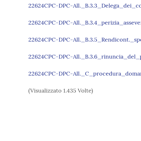
22624CPC-DPC-All._B.3.3_Delega_dei_c
22624CPC-DPC-All._B.3.4_perizia_asseve
22624CPC-DPC-All._B.3.5_Rendicont._s
22624CPC-DPC-All._B.3.6_rinuncia_del_p
22624CPC-DPC-All._C_procedura_domand
(Visualizzato 1.435 Volte)