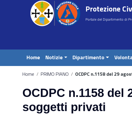
Vai ai contenuti
Protezione Civ
Vai al menu di navigazione
Vai al footer
Portale del Dipartimento di Pr
Home
Notizie
Dipartimento
Volonta
Home
/
PRIMO PIANO
/
OCDPC n.1158 del 29 agosto
e
OCDPC n.1158 del 29
soggetti privati