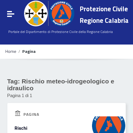
Vai ai contenuti
Protezione Civile
Vai al menu di navigazione
Attiva / disattiva la navigazione
Vai al footer
Regione Calabria
Portale del Dipartimento di Protezione Civile della Regione Calabria
Home
/
Pagina
Tag:
Rischio meteo-idrogeologico e
idraulico
Pagina 1 di 1
PAGINA
Rischi