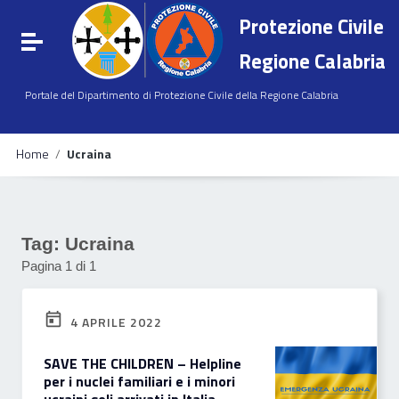
Vai ai contenuti
Protezione Civile
Vai al menu di navigazione
Attiva / disattiva la navigazione
Vai al footer
Regione Calabria
Portale del Dipartimento di Protezione Civile della Regione Calabria
Home
/
Ucraina
Tag:
Ucraina
Pagina 1 di 1
4 APRILE 2022
SAVE THE CHILDREN – Helpline
per i nuclei familiari e i minori