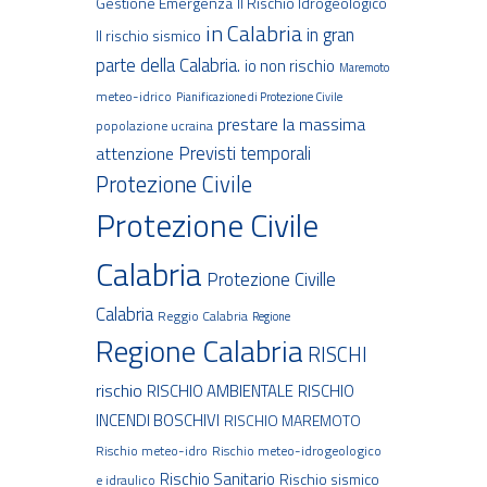
Gestione Emergenza
Il Rischio Idrogeologico
in Calabria
in gran
Il rischio sismico
parte della Calabria.
io non rischio
Maremoto
meteo-idrico
Pianificazione di Protezione Civile
prestare la massima
popolazione ucraina
Previsti temporali
attenzione
Protezione Civile
Protezione Civile
Calabria
Protezione Civille
Calabria
Reggio Calabria
Regione
Regione Calabria
RISCHI
rischio
RISCHIO AMBIENTALE
RISCHIO
INCENDI BOSCHIVI
RISCHIO MAREMOTO
Rischio meteo-idro
Rischio meteo-idrogeologico
Rischio Sanitario
Rischio sismico
e idraulico