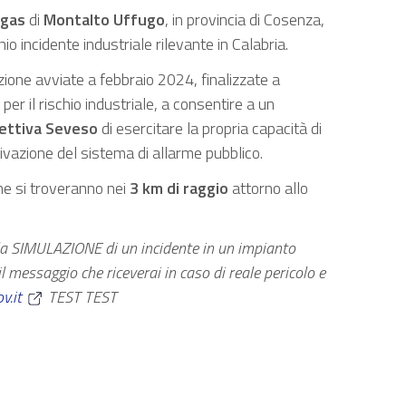
 gas
di
Montalto Uffugo
, in provincia di Cosenza,
chio incidente industriale rilevante in Calabria.
azione avviate a febbraio 2024, finalizzate a
 per il rischio industriale, a consentire a un
rettiva Seveso
di esercitare la propria capacità di
ivazione del sistema di allarme pubblico.
che si troveranno nei
3 km di raggio
attorno allo
 la SIMULAZIONE di un incidente in un impianto
 il messaggio che riceverai in caso di reale pericolo e
v.it
TEST TEST