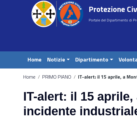
Vai ai contenuti
Protezione Civ
Vai al menu di navigazione
Vai al footer
Portale del Dipartimento di Pr
Home
Notizie
Dipartimento
Volonta
Home
/
PRIMO PIANO
/
IT-alert: il 15 aprile, a Mo
e
IT-alert: il 15 april
incidente industrial