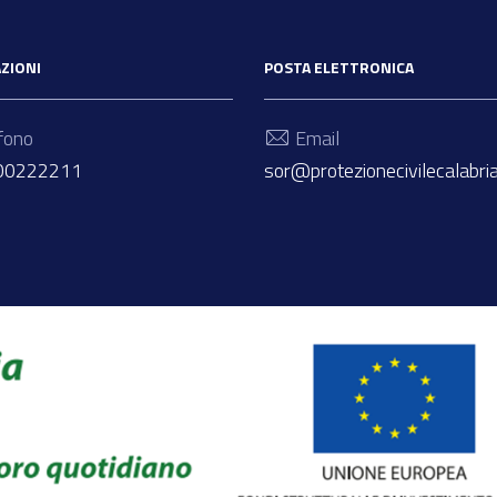
ZIONI
POSTA ELETTRONICA
fono
Email
800222211
sor@protezionecivilecalabria.