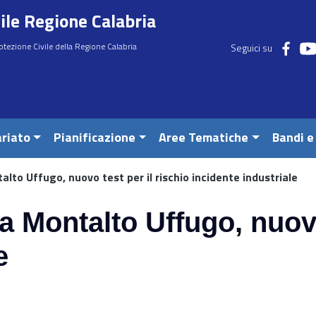
ile Regione Calabria
otezione Civile della Regione Calabria
Seguici su
riato
Pianificazione
Aree Tematiche
Bandi e
ntalto Uffugo, nuovo test per il rischio incidente industriale
e, a Montalto Uffugo, nuov
e