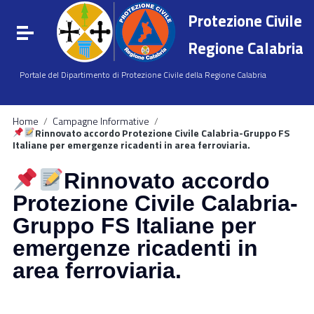
Vai ai contenuti
Protezione Civile
Vai al menu di navigazione
Attiva / disattiva la navigazione
Vai al footer
Regione Calabria
Portale del Dipartimento di Protezione Civile della Regione Calabria
Home
/
Campagne Informative
/
Rinnovato accordo Protezione Civile Calabria-Gruppo FS
Italiane per emergenze ricadenti in area ferroviaria.
Rinnovato accordo
Protezione Civile Calabria-
Gruppo FS Italiane per
emergenze ricadenti in
area ferroviaria.