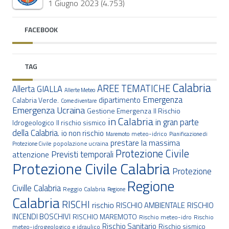
1 Giugno 2023
(4.753)
FACEBOOK
TAG
Calabria
AREE TEMATICHE
Allerta GIALLA
Allerte Meteo
Emergenza
dipartimento
Calabria Verde.
Come diventare
Emergenza Ucraina
Gestione Emergenza
Il Rischio
in Calabria
in gran parte
Idrogeologico
Il rischio sismico
della Calabria.
io non rischio
meteo-idrico
Maremoto
Pianificazione di
prestare la massima
popolazione ucraina
Protezione Civile
Protezione Civile
Previsti temporali
attenzione
Protezione Civile Calabria
Protezione
Regione
Civille Calabria
Reggio Calabria
Regione
Calabria
RISCHI
rischio
RISCHIO AMBIENTALE
RISCHIO
INCENDI BOSCHIVI
RISCHIO MAREMOTO
Rischio meteo-idro
Rischio
Rischio Sanitario
Rischio sismico
meteo-idrogeologico e idraulico