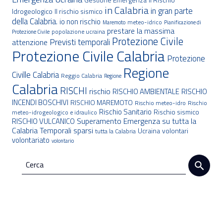
in Calabria
in gran parte
Idrogeologico
Il rischio sismico
della Calabria.
io non rischio
meteo-idrico
Maremoto
Pianificazione di
prestare la massima
popolazione ucraina
Protezione Civile
Protezione Civile
Previsti temporali
attenzione
Protezione Civile Calabria
Protezione
Regione
Civille Calabria
Reggio Calabria
Regione
Calabria
RISCHI
rischio
RISCHIO AMBIENTALE
RISCHIO
INCENDI BOSCHIVI
RISCHIO MAREMOTO
Rischio meteo-idro
Rischio
Rischio Sanitario
Rischio sismico
meteo-idrogeologico e idraulico
Superamento Emergenza
su tutta la
RISCHIO VULCANICO
Calabria
Temporali sparsi
Ucraina
volontari
tutta la Calabria
volontariato
volontario