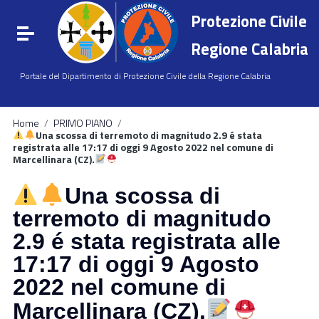
Vai ai contenuti
Protezione Civile
Vai al menu di navigazione
Attiva / disattiva la navigazione
Vai al footer
Regione Calabria
Portale del Dipartimento di Protezione Civile della Regione Calabria
Home
/
PRIMO PIANO
/
Una scossa di terremoto di magnitudo 2.9 é stata
registrata alle 17:17 di oggi 9 Agosto 2022 nel comune di
Marcellinara (CZ).
Una scossa di
terremoto di magnitudo
2.9 é stata registrata alle
17:17 di oggi 9 Agosto
2022 nel comune di
Marcellinara (CZ).