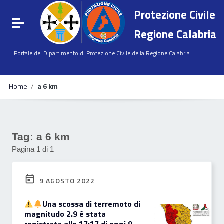
Vai ai contenuti
Protezione Civile
Vai al menu di navigazione
Attiva / disattiva la navigazione
Vai al footer
Regione Calabria
Portale del Dipartimento di Protezione Civile della Regione Calabria
Home
/
a 6 km
Tag:
a 6 km
Pagina 1 di 1
9 AGOSTO 2022
Una scossa di terremoto di
magnitudo 2.9 é stata