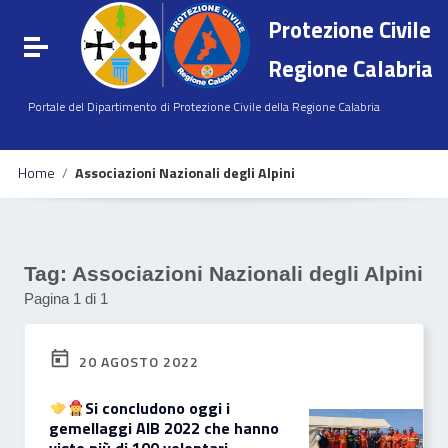
Vai ai contenuti
Protezione Civile
Vai al menu di navigazione
Attiva / disattiva la navigazione
Vai al footer
Regione Calabria
Portale del Dipartimento di Protezione Civile della Regione Calabria
Home
/
Associazioni Nazionali degli Alpini
Tag:
Associazioni Nazionali degli Alpini
Pagina 1 di 1
20 AGOSTO 2022
Si concludono oggi i
gemellaggi AIB 2022 che hanno