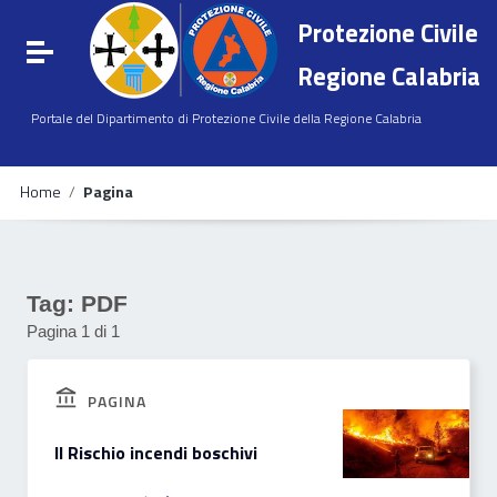
Vai ai contenuti
Protezione Civile
Vai al menu di navigazione
Attiva / disattiva la navigazione
Vai al footer
Regione Calabria
Portale del Dipartimento di Protezione Civile della Regione Calabria
Home
/
Pagina
Tag:
PDF
Pagina 1 di 1
PAGINA
Il Rischio incendi boschivi