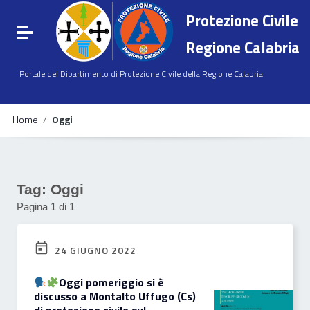
Vai ai contenuti
Protezione Civile
Vai al menu di navigazione
Attiva / disattiva la navigazione
Vai al footer
Regione Calabria
Portale del Dipartimento di Protezione Civile della Regione Calabria
Home
/
Oggi
Tag:
Oggi
Pagina 1 di 1
24 GIUGNO 2022
Oggi pomeriggio si è
discusso a Montalto Uffugo (Cs)