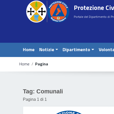
Vai ai contenuti
Protezione Civ
Vai al menu di navigazione
Vai al footer
Portale del Dipartimento di Pr
Home
Notizie
Dipartimento
Volonta
Home
/
Pagina
e
Tag:
Comunali
Pagina 1 di 1