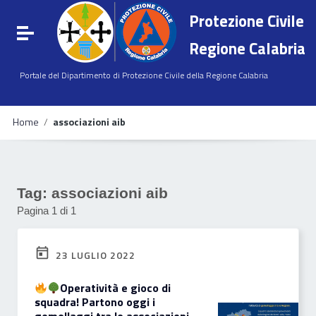
Vai ai contenuti
Protezione Civile
Vai al menu di navigazione
Attiva / disattiva la navigazione
Vai al footer
Regione Calabria
Portale del Dipartimento di Protezione Civile della Regione Calabria
Home
/
associazioni aib
Tag:
associazioni aib
Pagina 1 di 1
23 LUGLIO 2022
Operatività e gioco di
squadra! Partono oggi i