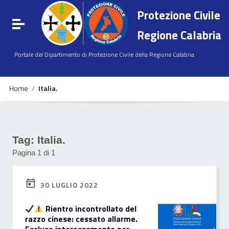
Vai ai contenuti
Protezione Civile
Vai al menu di navigazione
Attiva / disattiva la navigazione
Vai al footer
Regione Calabria
Portale del Dipartimento di Protezione Civile della Regione Calabria
Home
/
Italia.
Tag:
Italia.
Pagina 1 di 1
30 LUGLIO 2022
Rientro incontrollato del
razzo cinese: cessato allarme.