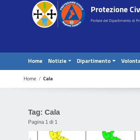
Vai ai contenuti
Protezione Civ
Vai al menu di navigazione
Vai al footer
Portale del Dipartimento di Pr
Home
Notizie
Dipartimento
Volonta
Home
/
Cala
e
Tag:
Cala
Pagina 1 di 1