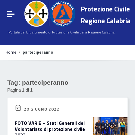
Vai ai contenuti
Protezione Civile
Vai al menu di navigazione
Attiva / disattiva la navigazione
Vai al footer
Regione Calabria
Portale del Dipartimento di Protezione Civile della Regione Calabria
Home
/
parteciperanno
Tag:
parteciperanno
Pagina 1 di 1
20 GIUGNO 2022
FOTO VARIE – Stati Generali del
Volontariato di protezione civile