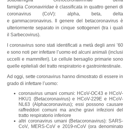
famiglia
Coronaviridae
è classificata in quattro generi di
coronavirus (CoV): alpha, beta, delta
e gammacoronavirus. Il genere del betacoronavirus è
ulteriormente separato in cinque sottogeneri (tra i quali
il Sarbecovirus).
I coronavirus sono stati identificati a metà degli anni ’60
e sono noti per infettare l’uomo ed alcuni animali (inclusi
uccelli e mammiferi). Le cellule bersaglio primarie sono
quelle epiteliali del tratto respiratorio e gastrointestinale.
Ad oggi, sette coronavirus hanno dimostrato di essere in
grado di infettare l’uomo:
coronavirus umani comuni: HCoV-OC43 e HCoV-
HKU1 (Betacoronavirus) e HCoV-229E e HCoV-
NL63 (Alphacoronavirus); essi possono causare
raffreddori comuni ma anche gravi infezioni del
tratto respiratorio inferiore
altri coronavirus umani (Betacoronavirus): SARS-
CoV, MERS-CoV e 2019-nCoV (ora denominato