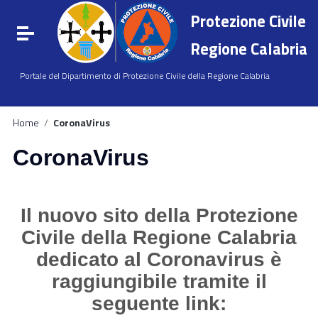
Vai ai contenuti
Protezione Civile
Vai al menu di navigazione
Attiva / disattiva la navigazione
Vai al footer
Regione Calabria
Portale del Dipartimento di Protezione Civile della Regione Calabria
Home
/
CoronaVirus
CoronaVirus
Il nuovo sito della Protezione
Civile della Regione Calabria
dedicato al Coronavirus è
raggiungibile tramite il
seguente link: