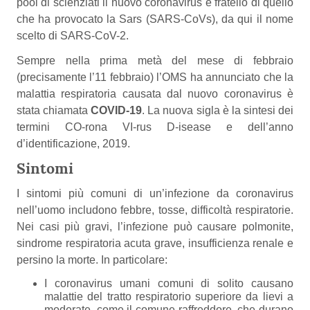
pool di scienziati il nuovo coronavirus è fratello di quello
che ha provocato la Sars (SARS-CoVs), da qui il nome
scelto di SARS-CoV-2.
Sempre nella prima metà del mese di febbraio
(precisamente l’11 febbraio) l’OMS ha annunciato che la
malattia respiratoria causata dal nuovo coronavirus è
stata chiamata
COVID-19
. La nuova sigla è la sintesi dei
termini CO-rona VI-rus D-isease e dell’anno
d’identificazione, 2019.
Sintomi
I sintomi più comuni di un’infezione da coronavirus
nell’uomo includono febbre, tosse, difficoltà respiratorie.
Nei casi più gravi, l’infezione può causare polmonite,
sindrome respiratoria acuta grave, insufficienza renale e
persino la morte. In particolare:
I coronavirus umani comuni di solito causano
malattie del tratto respiratorio superiore da lievi a
moderate, come il comune raffreddore, che durano