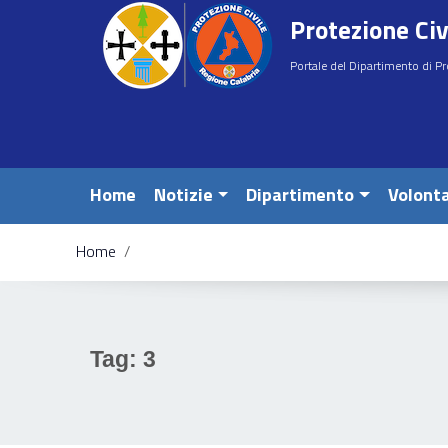
Vai ai contenuti
Protezione Civ
Vai al menu di navigazione
Vai al footer
Portale del Dipartimento di Pr
Home
Notizie
Dipartimento
Volonta
Home
/
e
Tag:
3