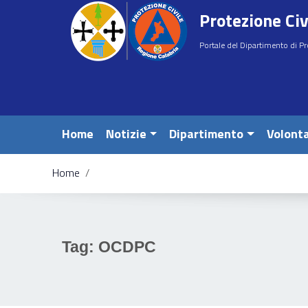
Vai ai contenuti
Protezione Civ
Vai al menu di navigazione
Vai al footer
Portale del Dipartimento di Pr
Home
Notizie
Dipartimento
Volonta
Home
/
e
Tag:
OCDPC