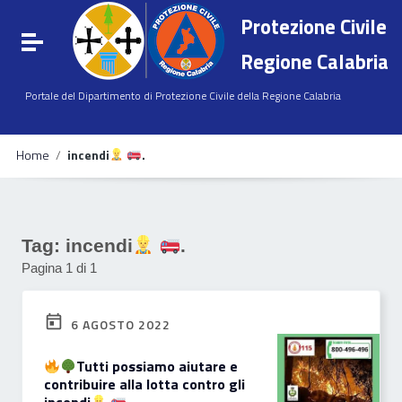
Vai ai contenuti
Protezione Civile
Vai al menu di navigazione
Attiva / disattiva la navigazione
Vai al footer
Regione Calabria
Portale del Dipartimento di Protezione Civile della Regione Calabria
Home
/
incendi
.
Tag:
incendi
.
Pagina 1 di 1
6 AGOSTO 2022
Tutti possiamo aiutare e
contribuire alla lotta contro gli