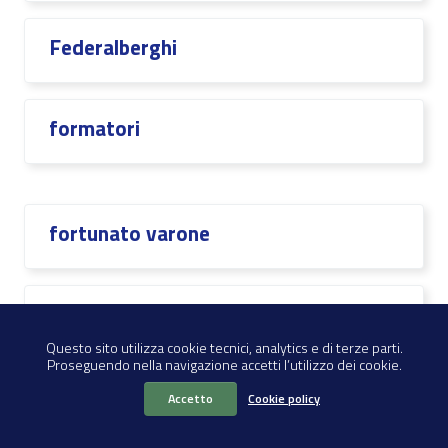
Federalberghi
formatori
fortunato varone
FOTO VARIE
Questo sito utilizza cookie tecnici, analytics e di terze parti.
Proseguendo nella navigazione accetti l’utilizzo dei cookie.
funzionari
Accetto
Cookie policy