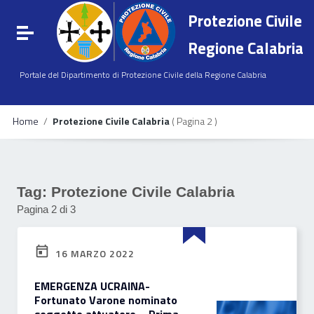
Vai ai contenuti
Protezione Civile
Vai al menu di navigazione
Attiva / disattiva la navigazione
Vai al footer
Regione Calabria
Portale del Dipartimento di Protezione Civile della Regione Calabria
Home
/
Protezione Civile Calabria
( Pagina 2 )
Tag:
Protezione Civile Calabria
Pagina 2 di 3
16 MARZO 2022
EMERGENZA UCRAINA-
Fortunato Varone nominato