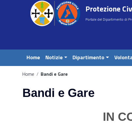
Vai ai contenuti
Protezione Civ
Vai al menu di navigazione
Vai al footer
Portale del Dipartimento di Pr
Home
Notizie
Dipartimento
Volonta
Home
/
Bandi e Gare
e
Bandi e Gare
IN 