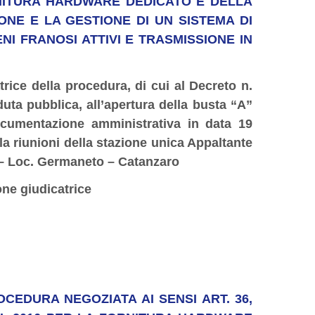
ORNITURA HARDWARE DEDICATO E DELLA
NE E LA GESTIONE DI UN SISTEMA DI
I FRANOSI ATTIVI E TRASMISSIONE IN
ice della procedura, di cui al Decreto n.
uta pubblica, all’apertura della busta “A”
 documentazione amministrativa in data 19
ala riunioni della stazione unica Appaltante
le – Loc. Germaneto – Catanzaro
e giudicatrice
PROCEDURA NEGOZIATA AI SENSI ART. 36,