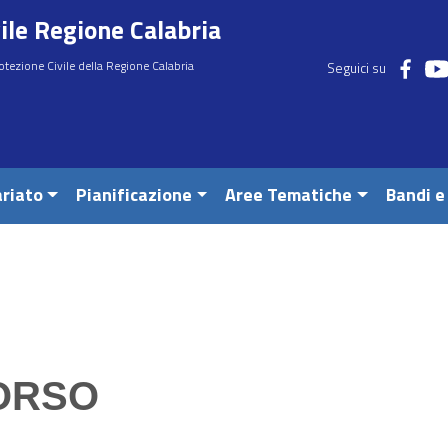
ile Regione Calabria
otezione Civile della Regione Calabria
Seguici su
riato
Pianificazione
Aree Tematiche
Bandi e
CORSO